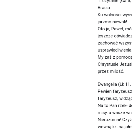
1. czytanie (Ga 5,
Bracia:
Ku wolności wysw
jarzmo niewoli!
Oto ja, Paweł, mó
jeszcze oświadcz
zachować wszystk
usprawiedliwienia 
My zaś z pomocą 
Chrystusie Jezusi
przez miłość.
Ewangelia (Łk 11,
Pewien faryzeusz 
faryzeusz, widząc
Na to Pan rzekł d
misy, a wasze wnę
Nierozumni! Czyż 
wewnątrz, na jał