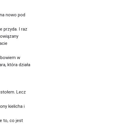
ę na nowo pod
 przyda. I raz
bowiązany
acie
Albowiem w
ra, która działa
 stołem. Lecz
ny kielicha i
 to, co jest