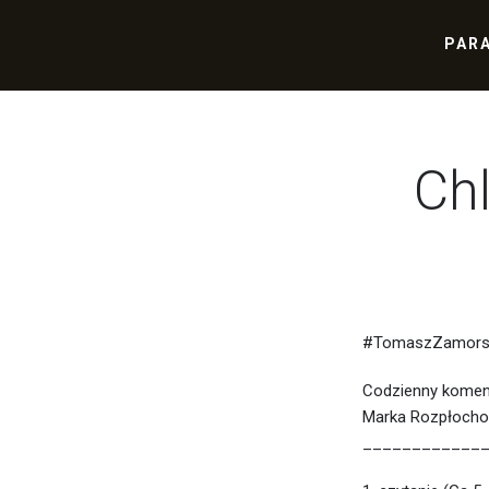
PAR
Ch
#TomaszZamorsk
Codzienny komen
Marka Rozpłocho
____________