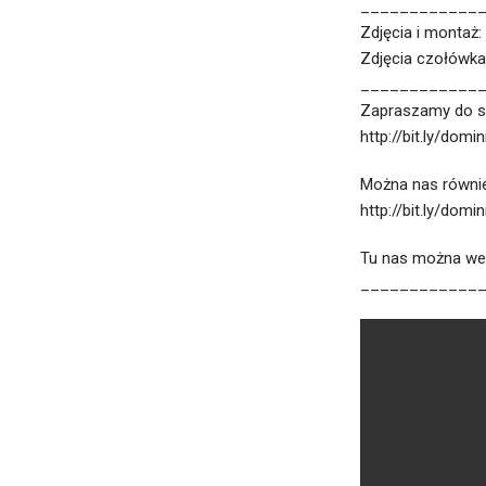
____________
Zdjęcia i montaż:
Zdjęcia czołówk
____________
Zapraszamy do s
http://bit.ly/domi
Można nas równie
http://bit.ly/domi
Tu nas można wesp
____________