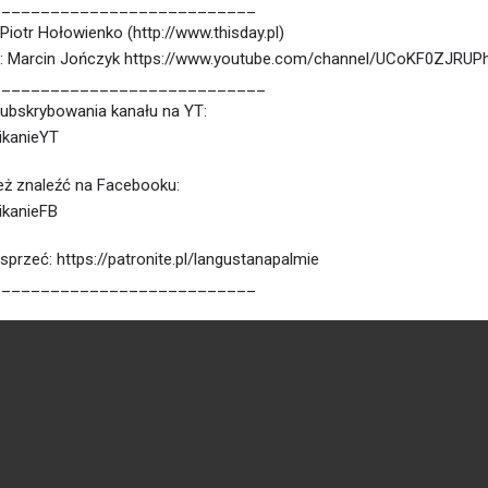
___________________________
 Piotr Hołowienko (http://www.thisday.pl)
a: Marcin Jończyk https://www.youtube.com/channel/UCoKF0ZJRU
____________________________
ubskrybowania kanału na YT:
nikanieYT
ż znaleźć na Facebooku:
nikanieFB
rzeć: https://patronite.pl/langustanapalmie
___________________________