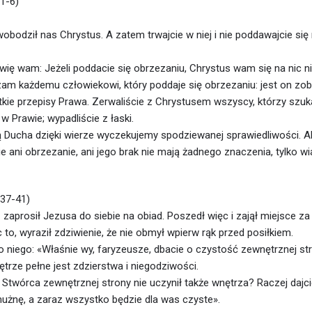
 1-6)
obodził nas Chrystus. A zatem trwajcie w niej i nie poddawajcie si
wię wam: Jeżeli poddacie się obrzezaniu, Chrystus wam się na nic nie
am każdemu człowiekowi, który poddaje się obrzezaniu: jest on zo
ie przepisy Prawa. Zerwaliście z Chrystusem wszyscy, którzy szuk
w Prawie; wypadliście z łaski.
Ducha dzięki wierze wyczekujemy spodziewanej sprawiedliwości. 
e ani obrzezanie, ani jego brak nie mają żadnego znaczenia, tylko wia
 37-41)
zaprosił Jezusa do siebie na obiad. Poszedł więc i zajął miejsce za
 to, wyraził zdziwienie, że nie obmył wpierw rąk przed posiłkiem.
o niego: «Właśnie wy, faryzeusze, dbacie o czystość zewnętrznej stro
trze pełne jest zdzierstwa i niegodziwości.
Stwórca zewnętrznej strony nie uczynił także wnętrza? Raczej dajcie
mużnę, a zaraz wszystko będzie dla was czyste».