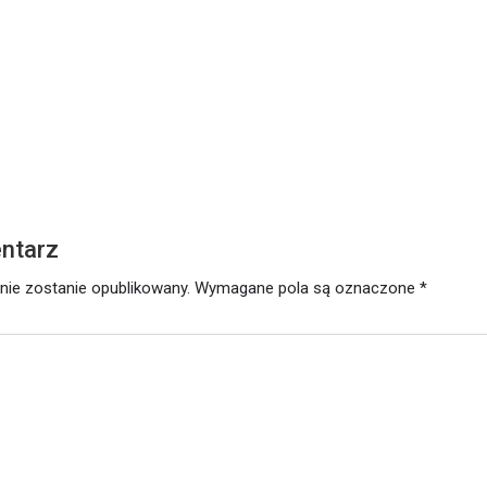
ŁOWO
utego 2021
ntarz
nie zostanie opublikowany.
Wymagane pola są oznaczone
*