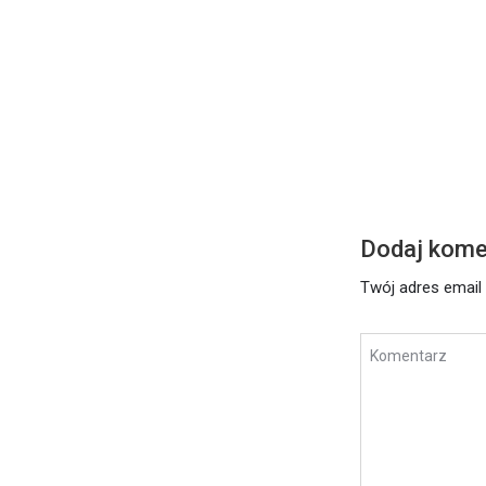
DZISIEJSZE S
Środa – 17 l
Czytaj dalej
Dodaj kome
Twój adres email 