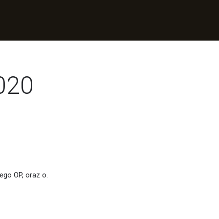
020
go OP, oraz o.