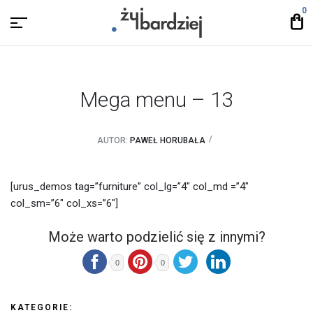
0
Mega menu – 13
AUTOR:
PAWEŁ HORUBAŁA
[urus_demos tag=”furniture” col_lg=”4″ col_md =”4″
col_sm=”6″ col_xs=”6″]
Może warto podzielić się z innymi?
0
0
KATEGORIE: