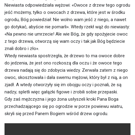
Niewiasta odpowiedziała wężowi: «Owoce z drzew tego ogrodu
jeść możemy, tylko o owocach z drzewa, które jest w środku
ogrodu, Bóg powiedział: Nie wolno wam jeść z niego, a nawet
go dotykać, abyście nie pomarli». Wtedy rzekł wąż do niewiasty:
«Na pewno nie umrzecie! Ale wie Bóg, że gdy spożyjecie owoc
z tego drzewa, otworzą się wam oczy i tak jak Bóg będziecie
znali dobro i zło».
Wtedy niewiasta spostrzegła, że drzewo to ma owoce dobre
do jedzenia, że jest ono rozkoszą dla oczu i że owoce tego
drzewa nadają się do zdobycia wiedzy. Zerwała zatem z niego
owoc, skosztowała i dała swemu mężowi, który był z nią, a on
zjadł. A wtedy otworzyły się im obojgu oczy i poznali, że są
nadzy; spletli więc gałązki figowe i zrobili sobie przepaski.
Gdy zaś mężczyzna i jego żona usłyszeli kroki Pana Boga
przechadzającego się po ogrodzie w porze powiewu wiatru,
skryli się przed Panem Bogiem wśród drzew ogrodu.