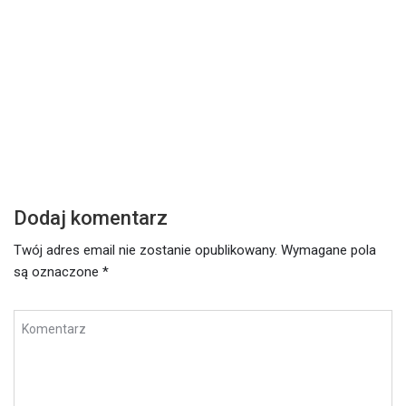
DZISIEJSZE SŁOWO
Z
Środa – 17 lutego 2021
W
Czytaj dalej
Cz
Dodaj komentarz
Twój adres email nie zostanie opublikowany.
Wymagane pola
są oznaczone
*