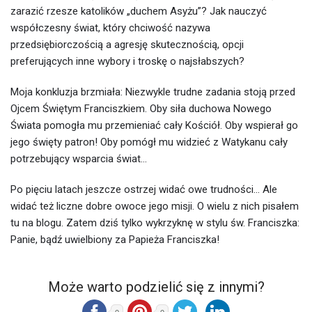
zarazić rzesze katolików „duchem Asyżu”? Jak nauczyć
współczesny świat, który chciwość nazywa
przedsiębiorczością a agresję skutecznością, opcji
preferujących inne wybory i troskę o najsłabszych?
Moja konkluzja brzmiała: Niezwykle trudne zadania stoją przed
Ojcem Świętym Franciszkiem. Oby siła duchowa Nowego
Świata pomogła mu przemieniać cały Kościół. Oby wspierał go
jego święty patron! Oby pomógł mu widzieć z Watykanu cały
potrzebujący wsparcia świat…
Po pięciu latach jeszcze ostrzej widać owe trudności… Ale
widać też liczne dobre owoce jego misji. O wielu z nich pisałem
tu na blogu. Zatem dziś tylko wykrzyknę w stylu św. Franciszka:
Panie, bądź uwielbiony za Papieża Franciszka!
Może warto podzielić się z innymi?