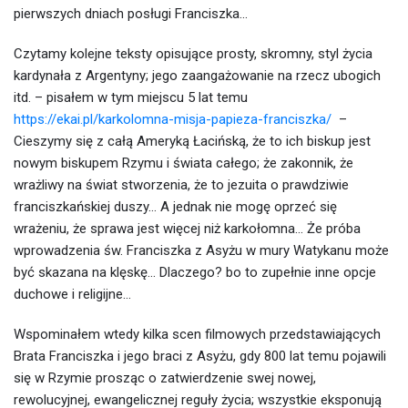
pierwszych dniach posługi Franciszka…
Czytamy kolejne teksty opisujące prosty, skromny, styl życia
kardynała z Argentyny; jego zaangażowanie na rzecz ubogich
itd. – pisałem w tym miejscu 5 lat temu
https://ekai.pl/karkolomna-misja-papieza-franciszka/
–
Cieszymy się z całą Ameryką Łacińską, że to ich biskup jest
nowym biskupem Rzymu i świata całego; że zakonnik, że
wrażliwy na świat stworzenia, że to jezuita o prawdziwie
franciszkańskiej duszy… A jednak nie mogę oprzeć się
wrażeniu, że sprawa jest więcej niż karkołomna… Że próba
wprowadzenia św. Franciszka z Asyżu w mury Watykanu może
być skazana na klęskę… Dlaczego? bo to zupełnie inne opcje
duchowe i religijne…
Wspominałem wtedy kilka scen filmowych przedstawiających
Brata Franciszka i jego braci z Asyżu, gdy 800 lat temu pojawili
się w Rzymie prosząc o zatwierdzenie swej nowej,
rewolucyjnej, ewangelicznej reguły życia; wszystkie eksponują