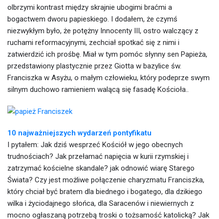
olbrzymi kontrast między skrajnie ubogimi braćmi a
bogactwem dworu papieskiego. I dodałem, że czymś
niezwykłym było, że potężny Innocenty III, ostro walczący z
ruchami reformacyjnymi, zechciał spotkać się z nimi i
zatwierdzić ich prośbę. Miał w tym pomóc słynny sen Papieża,
przedstawiony plastycznie przez Giotta w bazylice św.
Franciszka w Asyżu, o małym człowieku, który podeprze swym
silnym duchowo ramieniem walącą się fasadę Kościoła..
10 najważniejszych wydarzeń pontyfikatu
I pytałem: Jak dziś wesprzeć Kościół w jego obecnych
trudnościach? Jak przełamać napięcia w kurii rzymskiej i
zatrzymać kościelne skandale? jak odnowić wiarę Starego
Świata? Czy jest możliwe połączenie charyzmatu Franciszka,
który chciał być bratem dla biednego i bogatego, dla dzikiego
wilka i życiodajnego słońca, dla Saracenów i niewiernych z
mocno ogłaszaną potrzebą troski o tożsamość katolicką? Jak