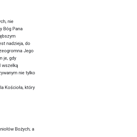
ch, nie
by Bóg Pana
głębszym
st nadzieja, do
przeogromna Jego
 je, gdy
d wszelką
zywanym nie tylko
a Kościoła, który
aniołów Bożych; a