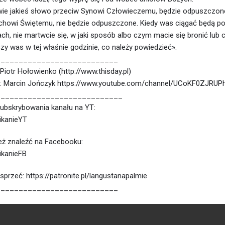
ie jakieś słowo przeciw Synowi Człowieczemu, będzie odpuszczone
uchowi Świętemu, nie będzie odpuszczone. Kiedy was ciągać będą p
ch, nie martwcie się, w jaki sposób albo czym macie się bronić lub
y was w tej właśnie godzinie, co należy powiedzieć».
___________________________
 Piotr Hołowienko (http://www.thisday.pl)
a: Marcin Jończyk https://www.youtube.com/channel/UCoKF0ZJRU
____________________________
ubskrybowania kanału na YT:
nikanieYT
ż znaleźć na Facebooku:
nikanieFB
rzeć: https://patronite.pl/langustanapalmie
___________________________