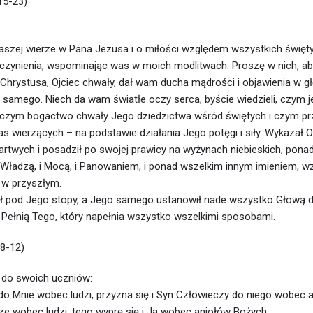
 15-23)
szej wierze w Pana Jezusa i o miłości względem wszystkich święty
kczynienia, wspominając was w moich modlitwach. Proszę w nich, a
Chrystusa, Ojciec chwały, dał wam ducha mądrości i objawienia w 
samego. Niech da wam światłe oczy serca, byście wiedzieli, czym je
 czym bogactwo chwały Jego dziedzictwa wśród świętych i czym 
wierzących – na podstawie działania Jego potęgi i siły. Wykazał On
artwych i posadził po swojej prawicy na wyżynach niebieskich, pona
 Władzą, i Mocą, i Panowaniem, i ponad wszelkim innym imieniem, w
i w przyszłym.
ł pod Jego stopy, a Jego samego ustanowił nade wszystko Głową dl
 Pełnią Tego, który napełnia wszystko wszelkimi sposobami.
 8-12)
 do swoich uczniów:
 do Mnie wobec ludzi, przyzna się i Syn Człowieczy do niego wobec 
ze wobec ludzi, tego wyprę się i Ja wobec aniołów Bożych.