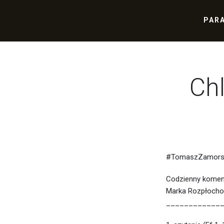
PAR
Ch
#TomaszZamorsk
Codzienny komen
Marka Rozpłocho
____________