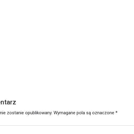
ŁOWO
utego 2021
ntarz
nie zostanie opublikowany.
Wymagane pola są oznaczone
*