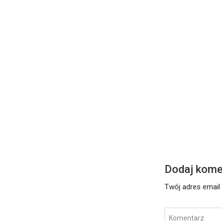
DZISIEJSZE S
Środa – 17 l
Czytaj dalej
Dodaj kome
Twój adres email 