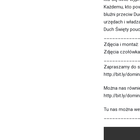
Każdemu, kto pow
bluźni przeciw D
urzędach i władza
Duch Święty poucz
____________
Zdjęcia i montaż:
Zdjęcia czołówk
____________
Zapraszamy do s
http://bit.ly/domi
Można nas równie
http://bit.ly/domi
Tu nas można wesp
____________