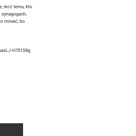
, lecz temu, kto
o synagogach,
 co mówić, bo
PhasLJ-H701S8g