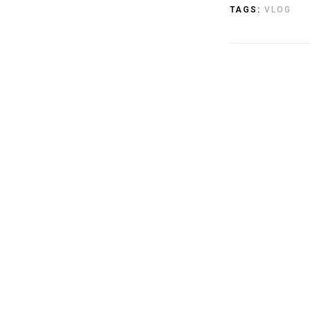
TAGS:
VLOG
17
LUT