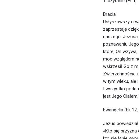
1. czytanie (Ef 1,
Bracia:
Usłyszawszy o wa
zaprzestaję dzię
naszego, Jezusa 
poznawaniu Jego 
której On wzywa,
moc względem nas 
wskrzesił Go z m
Zwierzchnością i
w tym wieku, ale 
I wszystko podda
jest Jego Ciałem,
Ewangelia (Łk 12,
Jezus powiedział
«Kto się przyzna
kto się Mnie wypr