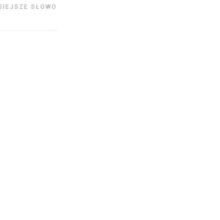
SIEJSZE SŁOWO
17
LUT