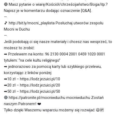
🔵 Masz pytanie o wiarę/Kościół/chrześcijaństwo/Boga/itp.?
Napisz je w komentarzu dodając oznaczenie [Q&A].
—
🎵 http://bit.ly/mocni_playlista Posłuchaj utworów zespołu
Mocni w Duchu
—
Jeśli podobają ci się nasze materiały i chcesz nas wesprzeć, to
możesz to zrobić:
➡ Przelewem na konto: 96 2130 0004 2001 0459 1020 0001
tytułem: “na cele kultu religijnego”
➡ jednorazowo za pomocą karty lub szybkiego przelewu,
korzystając z linków poniżej:
➡10 zł – https://lodz.jezuici.pl/10
➡20 zł – https://lodz.jezuici.pl/20
➡50 zł – https://lodz.jezuici.pl/50
🔴 https://patronite.pl/mocniwduchu mocniwduchu Zostań
naszym Patronem! ❤️
Tylko dzięki Waszemu wsparciu możemy się rozwijać 😃🆙