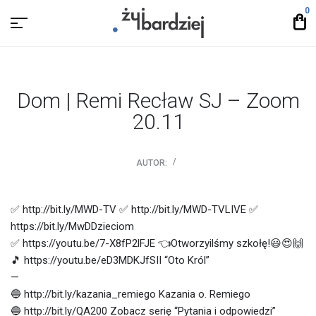
0
Dom | Remi Recław SJ – Zoom
20.11
AUTOR:
✅ http://bit.ly/MWD-TV ✅ http://bit.ly/MWD-TVLIVE ✅
https://bit.ly/MwDDzieciom
✅ https://youtu.be/7-X8fP2lFJE 👈Otworzyilśmy szkołę!😃😍🙌
🎵 https://youtu.be/eD3MDKJfSII “Oto Król”
—
🔵 http://bit.ly/kazania_remiego Kazania o. Remiego
🔵 http://bit.ly/QA200 Zobacz serię “Pytania i odpowiedzi”