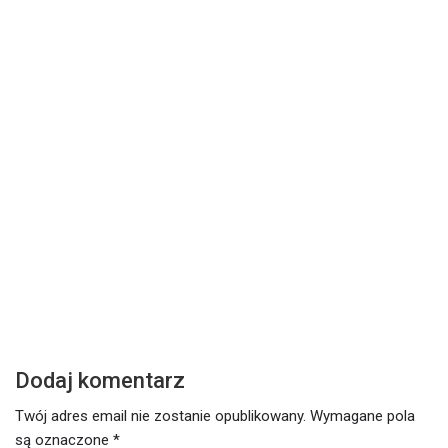
DZISIEJSZE SŁOWO
Z
Środa – 17 lutego 2021
W
Czytaj dalej
Cz
Dodaj komentarz
Twój adres email nie zostanie opublikowany.
Wymagane pola
są oznaczone
*