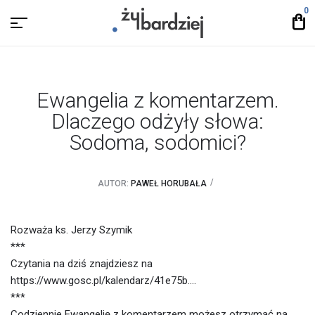
0
Ewangelia z komentarzem.
Dlaczego odżyły słowa:
Sodoma, sodomici?
AUTOR:
PAWEŁ HORUBAŁA
Rozważa ks. Jerzy Szymik
***
Czytania na dziś znajdziesz na
https://www.gosc.pl/kalendarz/41e75b….
***
Codziennie Ewangelię z komentarzem możesz otrzymać na