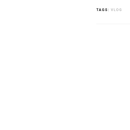
TAGS:
VLOG
17
LUT