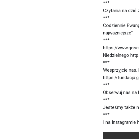
***
Czytania na dziś 
***
Codziennie Ewan
najważniejsze”
***
https://www.gosc
Niedzielnego htt
***
Wesprzyjcie nas.
https://fundacja
***
Obserwuj nas na 
***
Jesteśmy także n
***
I na Instagramie