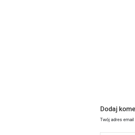
DZISIEJSZE S
Środa – 17 l
Czytaj dalej
Dodaj kome
Twój adres email 