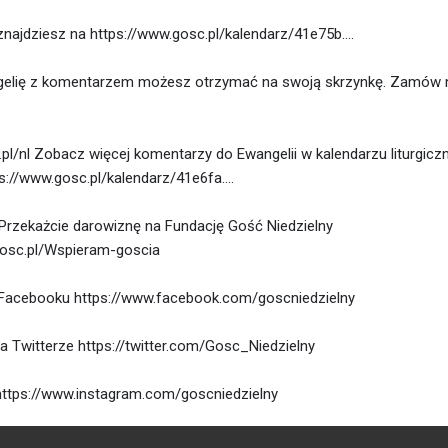
znajdziesz na https://www.gosc.pl/kalendarz/41e75b….
gelię z komentarzem możesz otrzymać na swoją skrzynkę. Zamów n
.pl/nl Zobacz więcej komentarzy do Ewangelii w kalendarzu liturgic
ps://www.gosc.pl/kalendarz/41e6fa….
 Przekażcie darowiznę na Fundację Gość Niedzielny
.gosc.pl/Wspieram-goscia
Facebooku https://www.facebook.com/goscniedzielny
a Twitterze https://twitter.com/Gosc_Niedzielny
 https://www.instagram.com/goscniedzielny