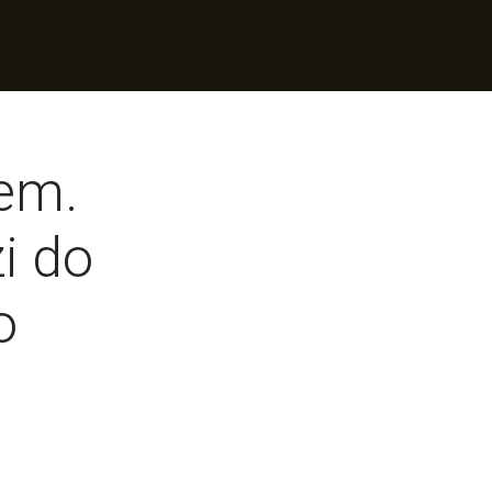
em.
i do
o