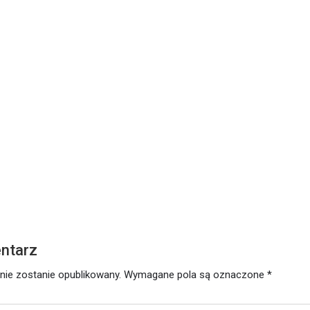
ŁOWO
utego 2021
ntarz
nie zostanie opublikowany.
Wymagane pola są oznaczone
*