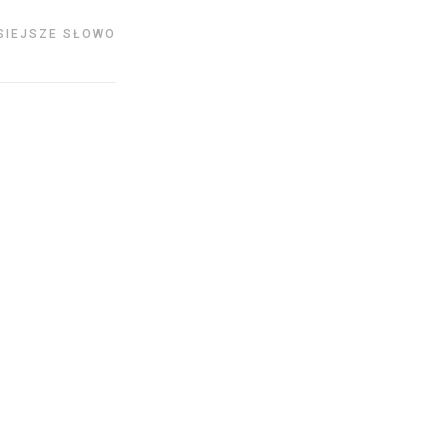
SIEJSZE SŁOWO
17
LUT