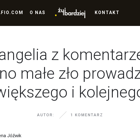
AFIO.COM
O NAS
KONTAKT
angelia z komentarz
no małe zło prowadz
większego i kolejneg
AUTOR:
1 KOMENTARZ
na Jóźwik