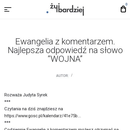
0
Ewangelia z komentarzem.
Najlepsza odpowiedź na słowo
“WOJNA”
AUTOR:
Rozważa Judyta Syrek
***
Czytania na dziś znajdziesz na
https://www.gosc.pl/kalendarz/41e75b….
***
Codziennie Ewangelię z komentarzem możesz otrzymać na