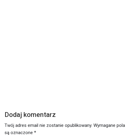
DZISIEJSZE SŁOWO
Z
Środa – 17 lutego 2021
W
Czytaj dalej
Cz
Dodaj komentarz
Twój adres email nie zostanie opublikowany.
Wymagane pola
są oznaczone
*