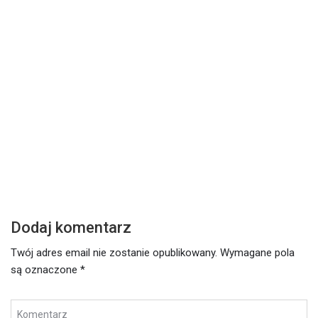
DZISIEJSZE SŁOWO
Z
Środa – 17 lutego 2021
W
Czytaj dalej
Cz
Dodaj komentarz
Twój adres email nie zostanie opublikowany.
Wymagane pola
są oznaczone
*