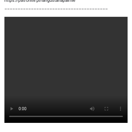
https://patronite.pl/langustanapalmie
_______________________________________