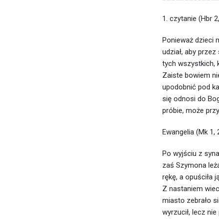
1. czytanie (Hbr 2
Ponieważ dzieci m
udział, aby przez 
tych wszystkich, k
Zaiste bowiem ni
upodobnić pod ka
się odnosi do Bo
próbie, może przy
Ewangelia (Mk 1, 
Po wyjściu z syn
zaś Szymona leżał
rękę, a opuściła j
Z nastaniem wiecz
miasto zebrało si
wyrzucił, lecz n