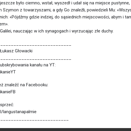
jeszcze było ciemno, wstał, wyszedł i udał się na miejsce pustynne, i
m Szymon z towarzyszami, a gdy Go znaleźli, powiedzieli Mu: «Wszys
nich: «Pójdźmy gdzie indziej, do sąsiednich miejscowości, abym i t
em».
j Galilei, nauczając w ich synagogach i wyrzucając złe duchy.
____________________________
: Łukasz Głowacki
____________________________
ubskrybowania kanału na YT:
nikanieYT
ż znaleźć na Facebooku:
nikanieFB
sprzeć:
.pl/langustanapalmie
___________________________