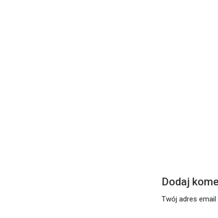
DZISIEJSZE S
Środa – 17 l
Czytaj dalej
Dodaj kome
Twój adres email 