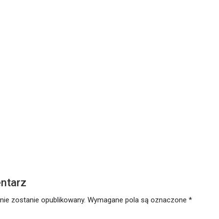
ŁOWO
utego 2021
ntarz
nie zostanie opublikowany.
Wymagane pola są oznaczone
*