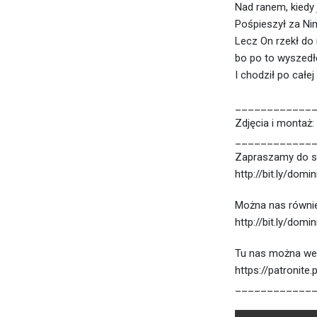
Nad ranem, kiedy 
Pośpieszył za Ni
Lecz On rzekł do 
bo po to wyszedł
I chodził po całe
____________
Zdjęcia i montaż
____________
Zapraszamy do s
http://bit.ly/domi
Można nas równie
http://bit.ly/domi
Tu nas można we
https://patronite
____________