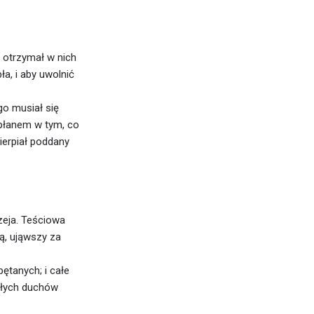
y otrzymał w nich
ła, i aby uwolnić
go musiał się
apłanem w tym, co
ierpiał poddany
zeja. Teściowa
ą, ująwszy za
ętanych; i całe
 złych duchów