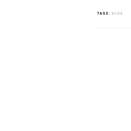
TAGS:
VLOG
17
LUT