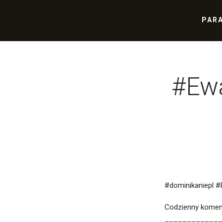
PAR
#Ewa
#dominikaniepl 
Codzienny koment
____________