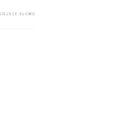
SIEJSZE SŁOWO
17
LUT