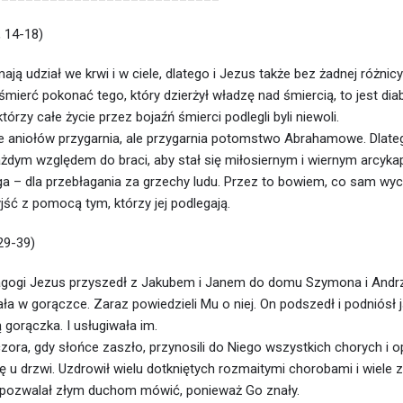
, 14-18)
ają udział we krwi i w ciele, dlatego i Jezus także bez żadnej różnic
śmierć pokonać tego, który dzierżył władzę nad śmiercią, to jest diab
tórzy całe życie przez bojaźń śmierci podlegli byli niewoli.
e aniołów przygarnia, ale przygarnia potomstwo Abrahamowe. Dlate
żdym względem do braci, aby stał się miłosiernym i wiernym arcyk
ga – dla przebłagania za grzechy ludu. Przez to bowiem, co sam wyc
jść z pomocą tym, którzy jej podlegają.
29-39)
agogi Jezus przyszedł z Jakubem i Janem do domu Szymona i Andr
a w gorączce. Zaraz powiedzieli Mu o niej. On podszedł i podniósł j
ą gorączka. I usługiwała im.
ora, gdy słońce zaszło, przynosili do Niego wszystkich chorych i op
ę u drzwi. Uzdrowił wielu dotkniętych rozmaitymi chorobami i wiele
ie pozwalał złym duchom mówić, ponieważ Go znały.