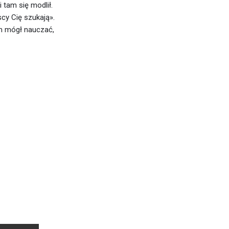
 tam się modlił.
cy Cię szukają».
am mógł nauczać,