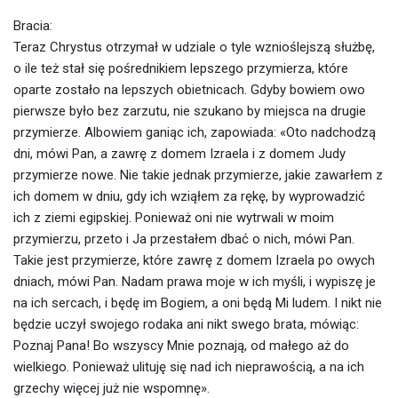
Bracia:
Teraz Chrystus otrzymał w udziale o tyle wznioślejszą służbę,
o ile też stał się pośrednikiem lepszego przymierza, które
oparte zostało na lepszych obietnicach. Gdyby bowiem owo
pierwsze było bez zarzutu, nie szukano by miejsca na drugie
przymierze. Albowiem ganiąc ich, zapowiada: «Oto nadchodzą
dni, mówi Pan, a zawrę z domem Izraela i z domem Judy
przymierze nowe. Nie takie jednak przymierze, jakie zawarłem z
ich domem w dniu, gdy ich wziąłem za rękę, by wyprowadzić
ich z ziemi egipskiej. Ponieważ oni nie wytrwali w moim
przymierzu, przeto i Ja przestałem dbać o nich, mówi Pan.
Takie jest przymierze, które zawrę z domem Izraela po owych
dniach, mówi Pan. Nadam prawa moje w ich myśli, i wypiszę je
na ich sercach, i będę im Bogiem, a oni będą Mi ludem. I nikt nie
będzie uczył swojego rodaka ani nikt swego brata, mówiąc:
Poznaj Pana! Bo wszyscy Mnie poznają, od małego aż do
wielkiego. Ponieważ ulituję się nad ich nieprawością, a na ich
grzechy więcej już nie wspomnę».