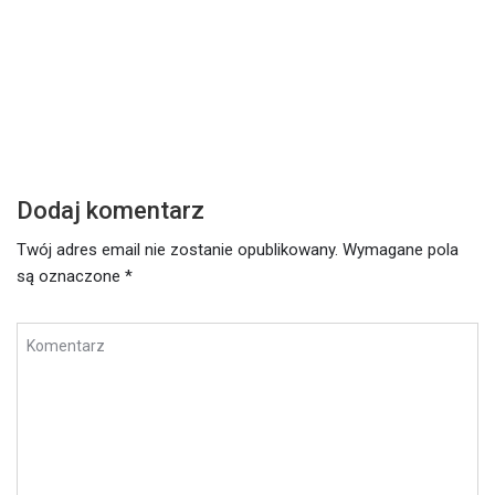
Środa – 17 lutego 2021
W
Czytaj dalej
Cz
Dodaj komentarz
Twój adres email nie zostanie opublikowany.
Wymagane pola
są oznaczone
*