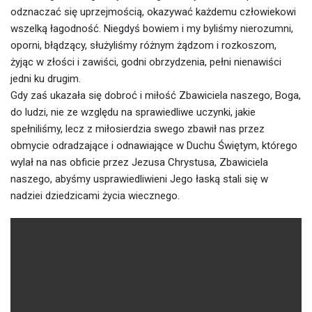
odznaczać się uprzejmością, okazywać każdemu człowiekowi
wszelką łagodność. Niegdyś bowiem i my byliśmy nierozumni,
oporni, błądzący, służyliśmy różnym żądzom i rozkoszom,
żyjąc w złości i zawiści, godni obrzydzenia, pełni nienawiści
jedni ku drugim.
Gdy zaś ukazała się dobroć i miłość Zbawiciela naszego, Boga,
do ludzi, nie ze względu na sprawiedliwe uczynki, jakie
spełniliśmy, lecz z miłosierdzia swego zbawił nas przez
obmycie odradzające i odnawiające w Duchu Świętym, którego
wylał na nas obficie przez Jezusa Chrystusa, Zbawiciela
naszego, abyśmy usprawiedliwieni Jego łaską stali się w
nadziei dziedzicami życia wiecznego.