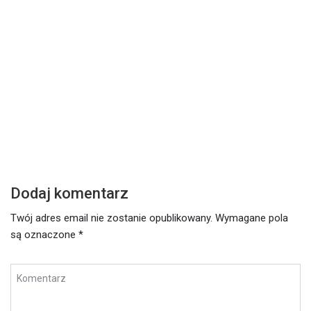
DZISIEJSZE SŁOWO
Z
Środa – 17 lutego 2021
W
Czytaj dalej
Cz
Dodaj komentarz
Twój adres email nie zostanie opublikowany.
Wymagane pola
są oznaczone
*