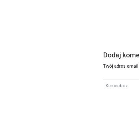
Środa – 17 l
Czytaj dalej
Dodaj kome
Twój adres email 