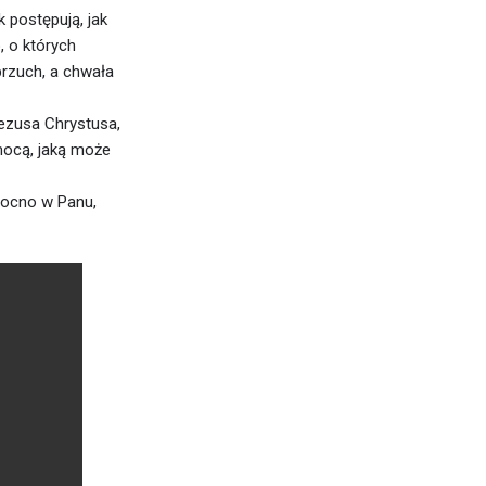
 postępują, jak
 o których
rzuch, a chwała
ezusa Chrystusa,
mocą, jaką może
 mocno w Panu,