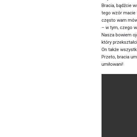
Bracia, bądźcie w
tego wzór macie 
często wam mówił
– w tym, czego wi
Nasza bowiem ojc
który przekształ
On także wszystk
Przeto, bracia um
umiłowani!