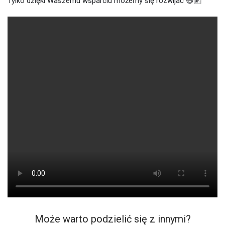
Tylko dzięki Waszemu wsparciu możemy się rozwijać 😃🆙
Może warto podzielić się z innymi?