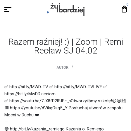
0
Razem raźniej! :) | Zoom | Remi
Recław SJ 04.02
AUTOR:
✅ http://bit.ly/MWD-TV ✅ http://bit.ly/MWD-TVLIVE ✅
https://bit.ly/MwDDzieciom
✅ https://youtu.be/7-X8fP2lFJE 👈Otworzyilśmy szkołę!😃😍🙌
🟥 https://youtu.be/dVikgOsq5_Y Posłuchaj utworów zespołu
Mocni w Duchu ❤️
—
🔵 http://bit.ly/kazania_remiego Kazania o. Remiego