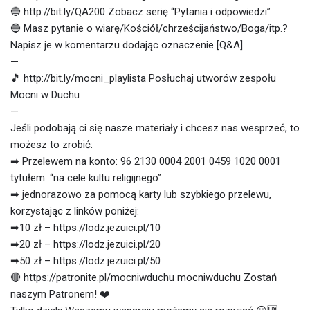
🔵 http://bit.ly/QA200 Zobacz serię “Pytania i odpowiedzi”
🔵 Masz pytanie o wiarę/Kościół/chrześcijaństwo/Boga/itp.?
Napisz je w komentarzu dodając oznaczenie [Q&A].
—
🎵 http://bit.ly/mocni_playlista Posłuchaj utworów zespołu
Mocni w Duchu
—
Jeśli podobają ci się nasze materiały i chcesz nas wesprzeć, to
możesz to zrobić:
➡ Przelewem na konto: 96 2130 0004 2001 0459 1020 0001
tytułem: “na cele kultu religijnego”
➡ jednorazowo za pomocą karty lub szybkiego przelewu,
korzystając z linków poniżej:
➡10 zł – https://lodz.jezuici.pl/10
➡20 zł – https://lodz.jezuici.pl/20
➡50 zł – https://lodz.jezuici.pl/50
🔴 https://patronite.pl/mocniwduchu mocniwduchu Zostań
naszym Patronem! ❤️