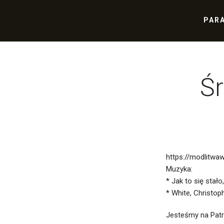
PAR
Śr
https://modlitwaw
Muzyka:
* Jak to się stało
* White, Christop
Jesteśmy na Patro