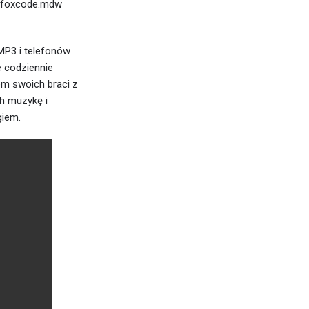
pl.foxcode.mdw
MP3 i telefonów
e codziennie
em swoich braci z
ch muzykę i
giem.