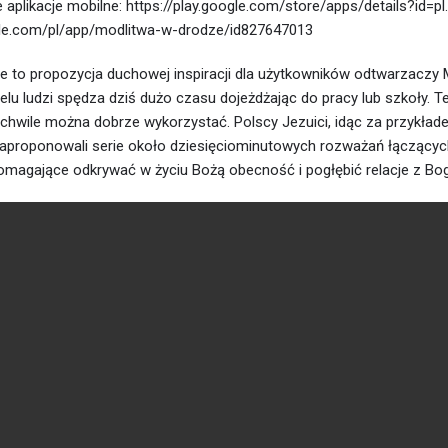
aplikacje mobilne: https://play.google.com/store/apps/details?id=
pple.com/pl/app/modlitwa-w-drodze/id827647013
e to propozycja duchowej inspiracji dla użytkowników odtwarzaczy 
u ludzi spędza dziś dużo czasu dojeżdżając do pracy lub szkoły. T
 chwile można dobrze wykorzystać. Polscy Jezuici, idąc za przykład
, zaproponowali serie około dziesięciominutowych rozważań łączący
 pomagające odkrywać w życiu Bożą obecność i pogłębić relacje z Bo