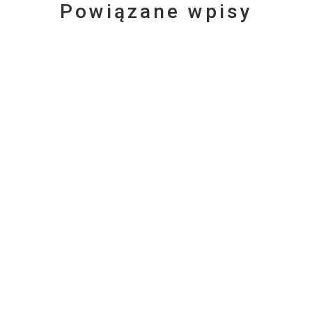
Powiązane wpisy
DZISIEJSZE SŁOWO
Z