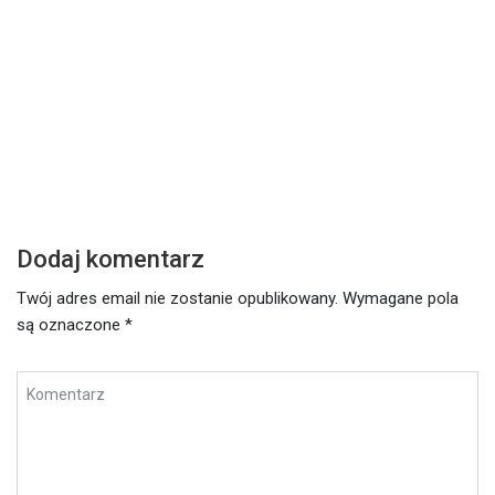
Środa – 17 lutego 2021
W
Czytaj dalej
Cz
Dodaj komentarz
Twój adres email nie zostanie opublikowany.
Wymagane pola
są oznaczone
*