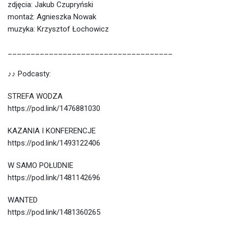
zdjęcia: Jakub Czupryński
montaż: Agnieszka Nowak
muzyka: Krzysztof Łochowicz
____________________________________
♪♪ Podcasty:
STREFA WODZA
https://pod.link/1476881030
KAZANIA I KONFERENCJE
https://pod.link/1493122406
W SAMO POŁUDNIE
https://pod.link/1481142696
WANTED
https://pod.link/1481360265