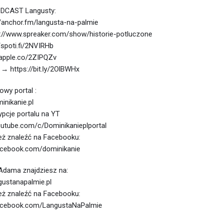
ODCAST Langusty:
/anchor.fm/langusta-na-palmie
://www.spreaker.com/show/historie-potluczone
/spoti.fi/2NVIRHb
/apple.co/2ZIPQZv
→ https://bit.ly/2OlBWHx
wy portal :
inikanie.pl
pcje portalu na YT
utube.com/c/Dominikanieplportal
ż znaleźć na Facebooku:
acebook.com/dominikanie
 Adama znajdziesz na:
gustanapalmie.pl
ż znaleźć na Facebooku:
acebook.com/LangustaNaPalmie