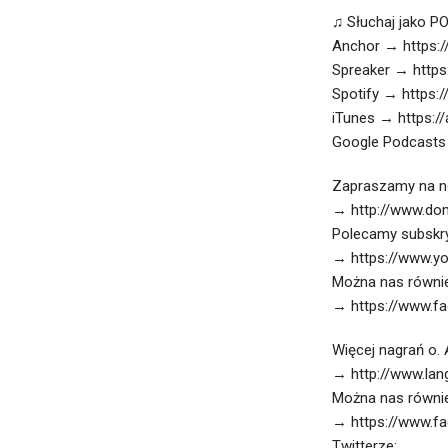
♫ Słuchaj jako P
Anchor → https:/
Spreaker → https
Spotify → https:/
iTunes → https:/
Google Podcasts 
Zapraszamy na no
→ http://www.dom
Polecamy subskry
→ https://www.yo
Można nas równie
→ https://www.f
Więcej nagrań o.
→ http://www.lan
Można nas równie
→ https://www.f
Twitterze: