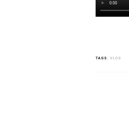
TAGS:
VLOG
17
LUT