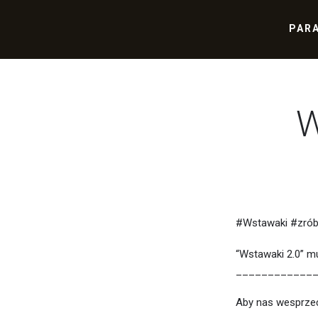
PAR
W
#Wstawaki #zró
“Wstawaki 2.0” m
____________
Aby nas wesprzeć 