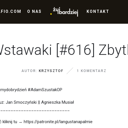
AFIO.COM
O NAS
KONTAKT
stawaki [#616] Zbyt
AUTOR:
KRZYSZTOF
1 KOMENTARZ
bmydobrydzień #AdamSzustakOP
uz: Jan Smoczyński || Agnieszka Musiał
____________________________
kliknij tu → https://patronite.pl/langustanapalmie