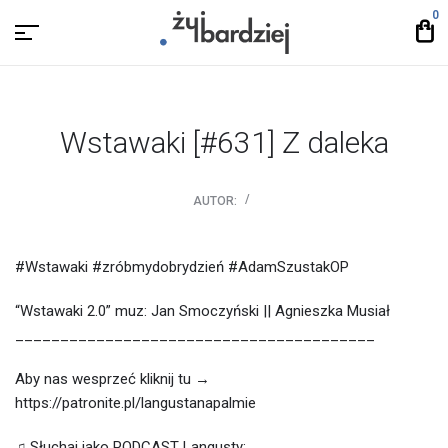
0
Wstawaki [#631] Z daleka
AUTOR:
#Wstawaki #zróbmydobrydzień #AdamSzustakOP
“Wstawaki 2.0” muz: Jan Smoczyński || Agnieszka Musiał
________________________________________
Aby nas wesprzeć kliknij tu →
https://patronite.pl/langustanapalmie
♫ Słuchaj jako PODCAST Langusty: