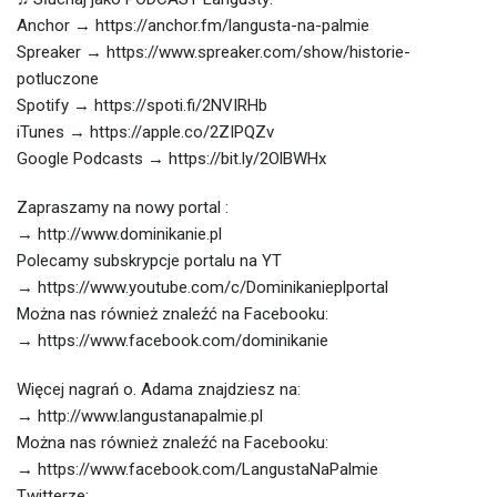
Anchor → https://anchor.fm/langusta-na-palmie
Spreaker → https://www.spreaker.com/show/historie-
potluczone
Spotify → https://spoti.fi/2NVIRHb
iTunes → https://apple.co/2ZIPQZv
Google Podcasts → https://bit.ly/2OlBWHx
Zapraszamy na nowy portal :
→ http://www.dominikanie.pl
Polecamy subskrypcje portalu na YT
→ https://www.youtube.com/c/Dominikanieplportal
Można nas również znaleźć na Facebooku:
→ https://www.facebook.com/dominikanie
Więcej nagrań o. Adama znajdziesz na:
→ http://www.langustanapalmie.pl
Można nas również znaleźć na Facebooku:
→ https://www.facebook.com/LangustaNaPalmie
Twitterze: