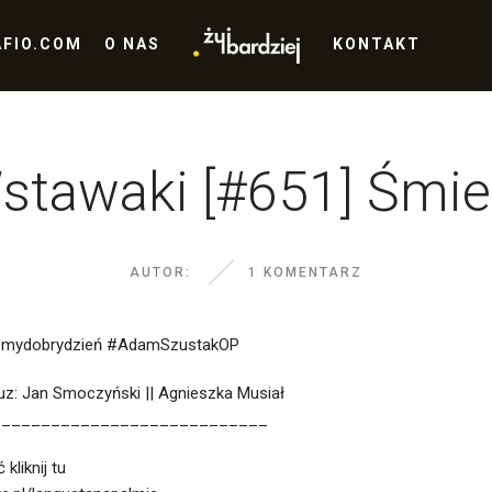
AFIO.COM
O NAS
KONTAKT
stawaki [#651] Śmie
AUTOR:
1 KOMENTARZ
bmydobrydzień #AdamSzustakOP
uz: Jan Smoczyński || Agnieszka Musiał
____________________________
kliknij tu