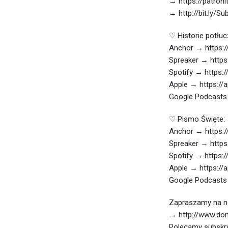
→ https://patroni
→ http://bit.ly/S
♡ Historie potłu
Anchor → https:/
Spreaker → https
Spotify → https:/
Apple → https://
Google Podcasts 
♡ Pismo Święte:
Anchor → https:/
Spreaker → https
Spotify → https:/
Apple → https://
Google Podcasts 
Zapraszamy na no
→ http://www.dom
Polecamy subskry