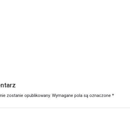
ŁOWO
utego 2021
ntarz
nie zostanie opublikowany.
Wymagane pola są oznaczone
*