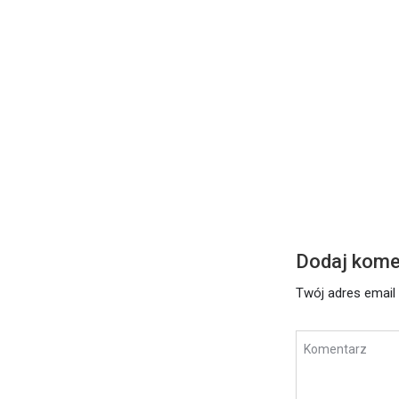
DZISIEJSZE S
Środa – 17 l
Czytaj dalej
Dodaj kome
Twój adres email 