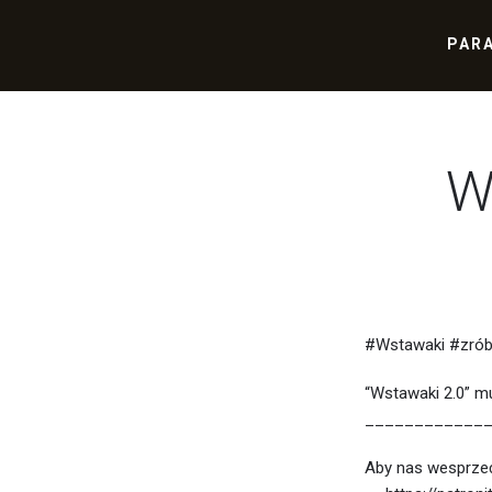
PAR
W
#Wstawaki #zró
“Wstawaki 2.0” m
____________
Aby nas wesprzeć 