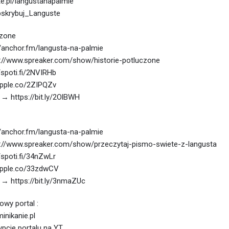
te.pl/langustanapalmie
ubskrybuj_Languste
czone
/anchor.fm/langusta-na-palmie
://www.spreaker.com/show/historie-potluczone
/spoti.fi/2NVIRHb
apple.co/2ZIPQZv
→ https://bit.ly/2OlBWH
/anchor.fm/langusta-na-palmie
://www.spreaker.com/show/przeczytaj-pismo-swiete-z-langusta
/spoti.fi/34nZwLr
apple.co/33zdwCV
→ https://bit.ly/3nmaZUc
wy portal :
inikanie.pl
pcje portalu na YT