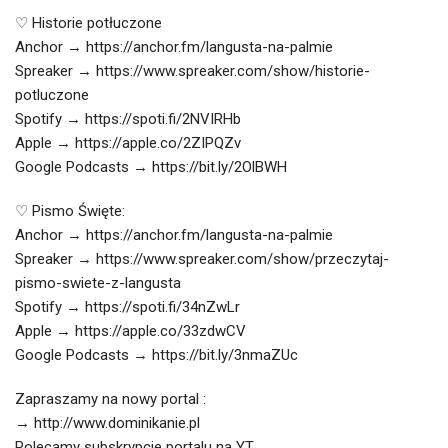
♡ Historie potłuczone
Anchor → https://anchor.fm/langusta-na-palmie
Spreaker → https://www.spreaker.com/show/historie-
potluczone
Spotify → https://spoti.fi/2NVIRHb
Apple → https://apple.co/2ZIPQZv
Google Podcasts → https://bit.ly/2OlBWH
♡ Pismo Święte:
Anchor → https://anchor.fm/langusta-na-palmie
Spreaker → https://www.spreaker.com/show/przeczytaj-
pismo-swiete-z-langusta
Spotify → https://spoti.fi/34nZwLr
Apple → https://apple.co/33zdwCV
Google Podcasts → https://bit.ly/3nmaZUc
Zapraszamy na nowy portal :
→ http://www.dominikanie.pl
Polecamy subskrypcje portalu na YT