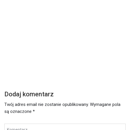
DZISIEJSZE SŁOWO
Z
Środa – 17 lutego 2021
W
Czytaj dalej
Cz
Dodaj komentarz
Twój adres email nie zostanie opublikowany.
Wymagane pola
są oznaczone
*