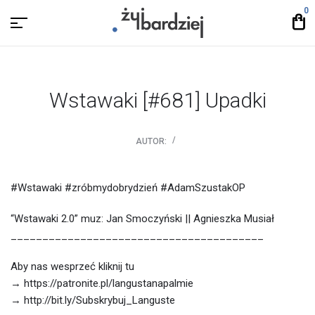
0
Wstawaki [#681] Upadki
AUTOR:
#Wstawaki #zróbmydobrydzień #AdamSzustakOP
“Wstawaki 2.0” muz: Jan Smoczyński || Agnieszka Musiał
________________________________________
Aby nas wesprzeć kliknij tu
→ https://patronite.pl/langustanapalmie
→ http://bit.ly/Subskrybuj_Languste