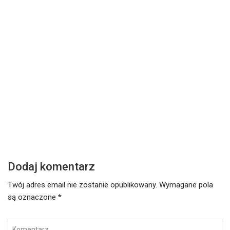
DZISIEJSZE SŁOWO
Z
Środa – 17 lutego 2021
W
Czytaj dalej
Cz
Dodaj komentarz
Twój adres email nie zostanie opublikowany.
Wymagane pola
są oznaczone
*