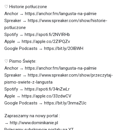
♡ Historie potłuczone
Anchor → https://anchor.fm/langusta-na-palmie
Spreaker → https://www.spreaker.com/show/historie-
potluczone
Spotify → https://spoti.fi/2NVIRHb
Apple → https://apple.co/2ZIPQZv
Google Podcasts → https://bit.ly/2OlBWH
♡ Pismo Święte:
Anchor → https://anchor.fm/langusta-na-palmie
Spreaker → https://www.spreaker.com/show/przeczytaj-
pismo-swiete-z-langusta
Spotify → https://spoti.fi/34nZwLr
Apple → https://apple.co/33zdwCV
Google Podcasts → https://bit.ly/3nmaZUc
Zapraszamy na nowy portal :
→ http://www.dominikanie.pl
Polecamy subskrypcje portalu na YT