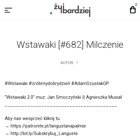
0
Wstawaki [#682] Milczenie
AUTOR:
#Wstawaki #zróbmydobrydzień #AdamSzustakOP
“Wstawaki 2.0” muz: Jan Smoczyński || Agnieszka Musiał
________________________________________
Aby nas wesprzeć kliknij tu
→ https://patronite.pl/langustanapalmie
→ http://bit.ly/Subskrybuj_Languste