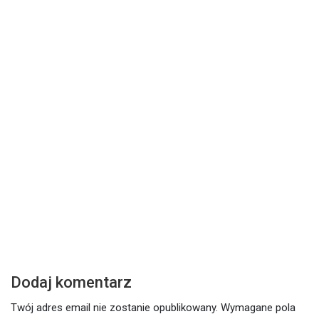
DZISIEJSZE SŁOWO
Z
Środa – 17 lutego 2021
W
Czytaj dalej
Cz
Dodaj komentarz
Twój adres email nie zostanie opublikowany.
Wymagane pola