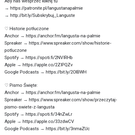
Aby nas wesprzeć kliknij tu
→ https://patronite.pl/langustanapalmie
→ http://bit.ly/Subskrybuj_Languste
♡ Historie potłuczone
Anchor → https://anchor.fm/langusta-na-palmie
Spreaker → https://www.spreaker.com/show/historie-
potluczone
Spotify → https://spoti.fi/2NVIRHb
Apple → https://apple.co/2ZIPQZv
Google Podcasts → https://bit.ly/2OlBWH
♡ Pismo Święte:
Anchor → https://anchor.fm/langusta-na-palmie
Spreaker → https://www.spreaker.com/show/przeczytaj-
pismo-swiete-z-langusta
Spotify → https://spoti.fi/34nZwLr
Apple → https://apple.co/33zdwCV
Google Podcasts → https://bit.ly/3nmaZUc