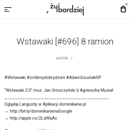
0
Wstawaki [#696] 8 ramion
AUTOR:
#Wstawaki #zróbmydobrydzień #AdamSzustakOP
“Wstawaki 2.0” muz: Jan Smoczyński || Agnieszka Musiał
________________________________________
Oglądaj Langustę w Aplikacji dominikanie.pl
→ http://bit.ly/dominikanienaGoogle
→ http://apple.co/2LqWqAx