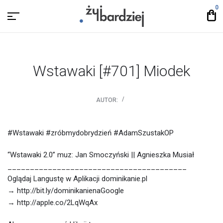
0
Wstawaki [#701] Miodek
AUTOR:
#Wstawaki #zróbmydobrydzień #AdamSzustakOP
“Wstawaki 2.0” muz: Jan Smoczyński || Agnieszka Musiał
________________________________________
Oglądaj Langustę w Aplikacji dominikanie.pl
→ http://bit.ly/dominikanienaGoogle
→ http://apple.co/2LqWqAx