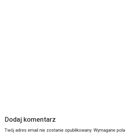
DZISIEJSZE SŁOWO
Z
Środa – 17 lutego 2021
W
Czytaj dalej
Cz
Dodaj komentarz
Twój adres email nie zostanie opublikowany.
Wymagane pola