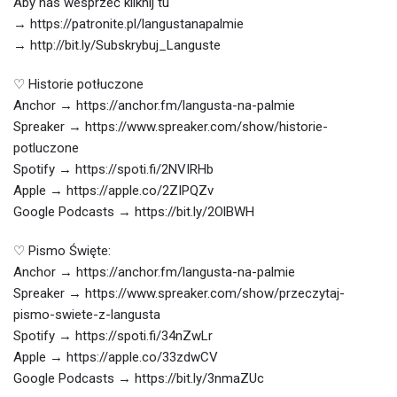
Aby nas wesprzeć kliknij tu
→ https://patronite.pl/langustanapalmie
→ http://bit.ly/Subskrybuj_Languste
♡ Historie potłuczone
Anchor → https://anchor.fm/langusta-na-palmie
Spreaker → https://www.spreaker.com/show/historie-
potluczone
Spotify → https://spoti.fi/2NVIRHb
Apple → https://apple.co/2ZIPQZv
Google Podcasts → https://bit.ly/2OlBWH
♡ Pismo Święte:
Anchor → https://anchor.fm/langusta-na-palmie
Spreaker → https://www.spreaker.com/show/przeczytaj-
pismo-swiete-z-langusta
Spotify → https://spoti.fi/34nZwLr
Apple → https://apple.co/33zdwCV
Google Podcasts → https://bit.ly/3nmaZUc